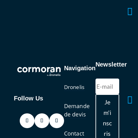

Newsletter
Navigation
Dronelis

Follow Us
Je
Demande
m'i
de devis
nsc
Contact
ris